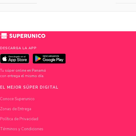
DESCARGA LA APP
Tu súper online en Panamá
con entrega el mismo día.
EL MEJOR SÚPER DIGITAL
Conoce Superunico
Zonas de Entrega
Política de Privacidad
Términos y Condiciones