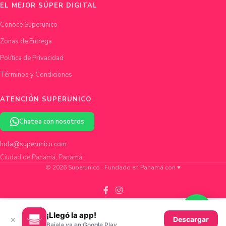
EL MEJOR SÚPER DIGITAL
Conoce Superunico
Zonas de Entrega
Política de Privacidad
Términos y Condiciones
ATENCIÓN SUPERUNICO
Chatea con nosotros
hola@superunico.com
Ciudad de Panamá, Panamá
© 2026 Superunico · Fundado en Panamá con ♥
¡Llegó la app!
×
Descargar
Bajala ya en Google Play