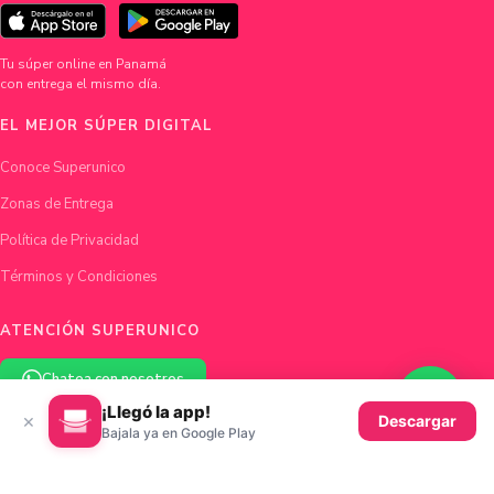
Tu súper online en Panamá
con entrega el mismo día.
EL MEJOR SÚPER DIGITAL
Conoce Superunico
Zonas de Entrega
Política de Privacidad
Términos y Condiciones
ATENCIÓN SUPERUNICO
Chatea con nosotros
¡Llegó la app!
×
Descargar
hola@superunico.com
Bajala ya en Google Play
Ciudad de Panamá, Panamá
© 2026 Superunico · Fundado en Panamá con ♥