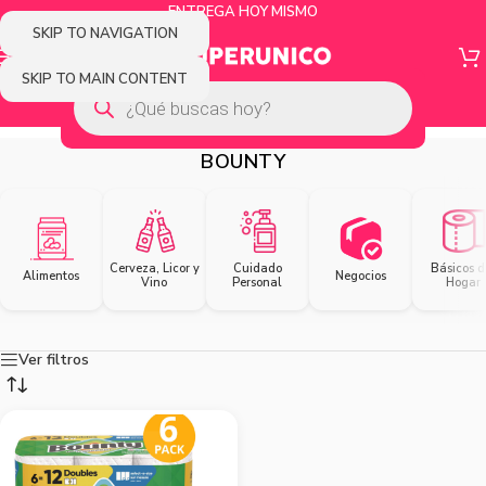
ENTREGA HOY MISMO
SKIP TO NAVIGATION
SKIP TO MAIN CONTENT
BOUNTY
Cerveza, Licor y
Cuidado
Básicos d
Alimentos
Negocios
Vino
Personal
Hogar
Ver filtros