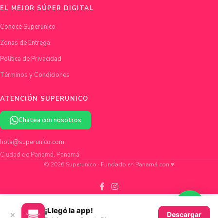
EL MEJOR SÚPER DIGITAL
Conoce Superunico
Zonas de Entrega
Política de Privacidad
Términos y Condiciones
ATENCIÓN SUPERUNICO
Chatea con nosotros
hola@superunico.com
Ciudad de Panamá, Panamá
© 2026 Superunico · Fundado en Panamá con ♥
¡Llegó la app!
×
Descargar