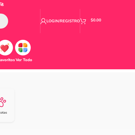
🚀
$
0.00
LOGIN/REGISTRO
avoritos
Ver Todo
otas