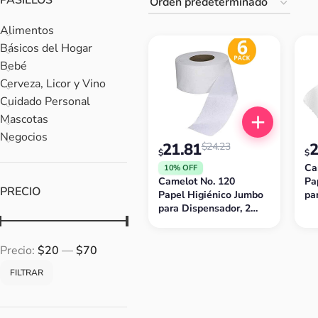
PASILLOS
Alimentos
Básicos del Hogar
Bebé
Cerveza, Licor y Vino
Cuidado Personal
Mascotas
Negocios
21.81
2
$
24.23
$
$
Ca
10% OFF
Camelot No. 120
Pa
PRECIO
Papel Higiénico Jumbo
pa
para Dispensador, 2
Pl
Pliegos, 820 Pies/ 250
(P
m (Pack de 6)
Precio:
$20
—
$70
FILTRAR