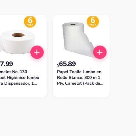
7.99
65.89
$
melot No. 130
Papel Toalla Jumbo en
pel Higiénico Jumbo
Rollo Blanco, 300 m 1
ra Dispensador, 1
Ply, Camelot (Pack de
iego, 1640 Pies/500 m
6)
ack de 6)