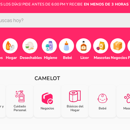
LOS DÍAS! PIDE ANTES DE 6:00 PM Y RECIBE
EN MENOS DE 3 HORAS 
os
Hogar
Desechables
Higiene
Bebé
Licor
Mascotas
Negocios
F
CAMELOT
r y
Cuidado
Básicos del
Negocios
Bebé
Masc
Personal
Hogar