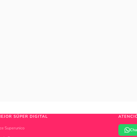
MEJOR SÚPER DIGITAL
ATENCI
ce Superunico
Cha