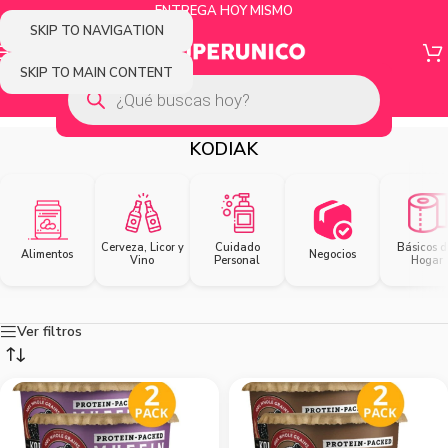
ENTREGA HOY MISMO
SKIP TO NAVIGATION
SKIP TO MAIN CONTENT
KODIAK
Cerveza, Licor y
Cuidado
Básicos d
Alimentos
Negocios
Vino
Personal
Hogar
Ver filtros