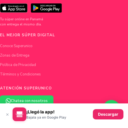
Tu súper online en Panamá
con entrega el mismo día.
EL MEJOR SÚPER DIGITAL
Conoce Superunico
Zonas de Entrega
Política de Privacidad
Términos y Condiciones
ATENCIÓN SUPERUNICO
Chatea con nosotros
¡Llegó la app!
×
hola@superunico.com
Descargar
Bajala ya en Google Play
Ciudad de Panamá, Panamá
© 2026 Superunico · Fundado en Panamá con ♥