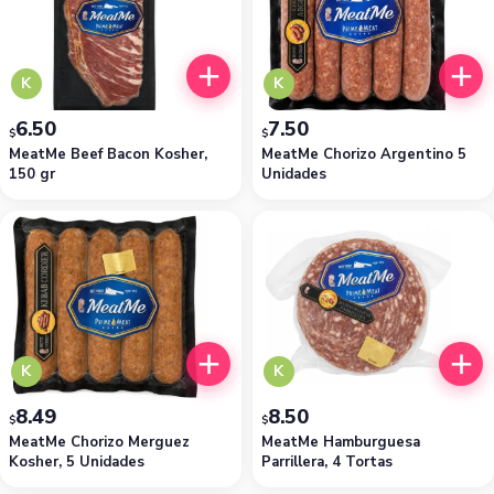
K
K
6.50
7.50
$
$
MeatMe Beef Bacon Kosher,
MeatMe Chorizo Argentino 5
150 gr
Unidades
K
K
8.49
8.50
$
$
MeatMe Chorizo Merguez
MeatMe Hamburguesa
Kosher, 5 Unidades
Parrillera, 4 Tortas