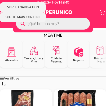
ENTREGA HOY MISMO
SKIP TO NAVIGATION
SKIP TO MAIN CONTENT
MEATME
Cerveza, Licor y
Cuidado
Básicos d
Alimentos
Negocios
Vino
Personal
Hogar
Ver filtros