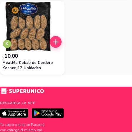
K
10.00
$
MeatMe Kebab de Cordero
Kosher, 12 Unidades
DESCARGA LA APP
Tu súper online en Panamá
con entrega el mismo día.