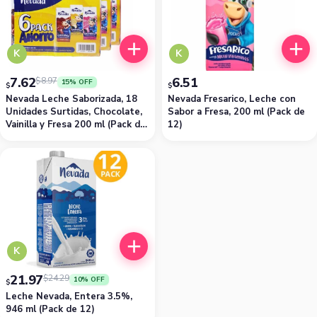
K
K
7.62
6.51
$
8.97
15% OFF
$
$
Nevada Leche Saborizada, 18
Nevada Fresarico, Leche con
Unidades Surtidas, Chocolate,
Sabor a Fresa, 200 ml (Pack de
Vainilla y Fresa 200 ml (Pack de
12)
3 x 6)
K
21.97
$
24.29
10% OFF
$
Leche Nevada, Entera 3.5%,
946 ml (Pack de 12)