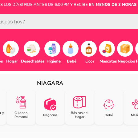
LOS DÍAS! PIDE ANTES DE 6:00 PM Y RECIBE
EN MENOS DE 3 HORAS 
os
Hogar
Desechables
Higiene
Bebé
Licor
Mascotas
Negocios
F
NIAGARA
r y
Cuidado
Básicos del
Negocios
Bebé
Masc
Personal
Hogar