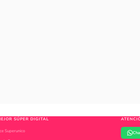
MEJOR SÚPER DIGITAL
ATENCI
ce Superunico
Cha