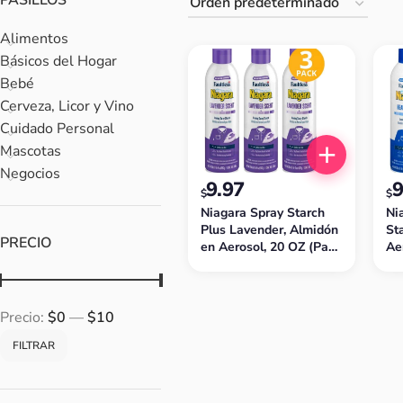
PASILLOS
Alimentos
Básicos del Hogar
Bebé
Cerveza, Licor y Vino
Cuidado Personal
Mascotas
Negocios
9.97
9
$
$
Niagara Spray Starch
Ni
Plus Lavender, Almidón
St
PRECIO
en Aerosol, 20 OZ (Pack
Ae
de 3)
(P
Precio:
$0
—
$10
FILTRAR