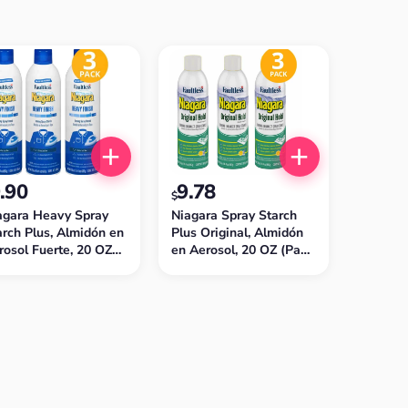
.90
9.78
$
agara Heavy Spray
Niagara Spray Starch
arch Plus, Almidón en
Plus Original, Almidón
rosol Fuerte, 20 OZ
en Aerosol, 20 OZ (Pack
ack de 3)
de 3)