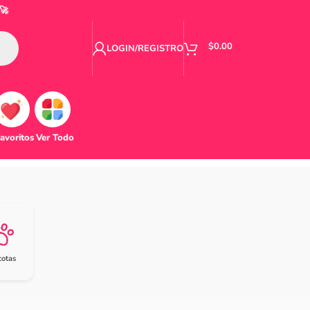
🚀
$
0.00
LOGIN/REGISTRO
avoritos
Ver Todo
otas