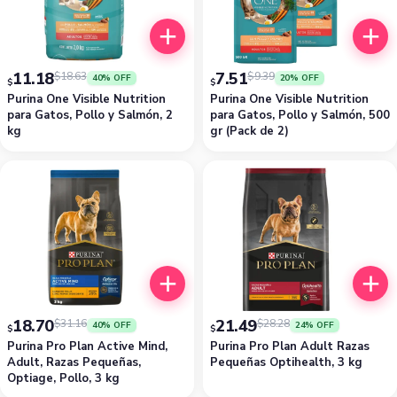
11.18
7.51
$
18.63
$
9.39
40% OFF
20% OFF
$
$
Purina One Visible Nutrition
Purina One Visible Nutrition
para Gatos, Pollo y Salmón, 2
para Gatos, Pollo y Salmón, 500
kg
gr (Pack de 2)
18.70
21.49
$
31.16
$
28.28
40% OFF
24% OFF
$
$
Purina Pro Plan Active Mind,
Purina Pro Plan Adult Razas
Adult, Razas Pequeñas,
Pequeñas Optihealth, 3 kg
Optiage, Pollo, 3 kg