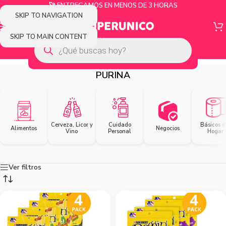
🚀 ENTREGAMOS EN MENOS DE 3 HORAS
SKIP TO NAVIGATION
SKIP TO MAIN CONTENT
PURINA
Cerveza, Licor y
Cuidado
Básicos d
Alimentos
Negocios
Vino
Personal
Hogar
Ver filtros