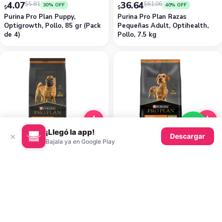
4.07
36.64
$
5.81
$
61.06
30% OFF
40% OFF
$
$
Purina Pro Plan Puppy,
Purina Pro Plan Razas
Optigrowth, Pollo, 85 gr (Pack
Pequeñas Adult, Optihealth,
de 4)
Pollo, 7.5 kg
¡Llegó la app!
×
Descargar
Bajala ya en Google Play
31.16
28.04
$
31.16
10% OFF
$
$
Purina Pro Plan Sensitive Skin,
Purina Pro Plan Sensitive Skin,
Adult, Optiderma, Salmón, 3 kg
Adult, Razas Pequeñas,
Optiderma, Salmón, 3 kg