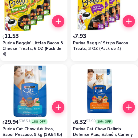
11.53
7.93
$
$
Purina Beggin’ Littles Bacon &
Purina Beggin’ Strips Bacon
Cheese Treats, 6 OZ (Pack de
Treats, 3 OZ (Pack de 4)
4)
29.94
6.32
$
36.51
$
7.90
18% OFF
20% OFF
$
$
Purina Cat Chow Adultos,
Purina Cat Chow Delimix,
Sabor Pescado, 9 kg (19.84 lb)
Defense Plus, Salmón, Carne y