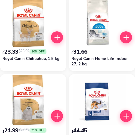
23.33
31.66
$
25.92
10% OFF
$
$
Royal Canin Chihuahua, 1.5 kg
Royal Canin Home Life Indoor
27, 2 kg
21.99
44.45
$
27.72
21% OFF
$
$