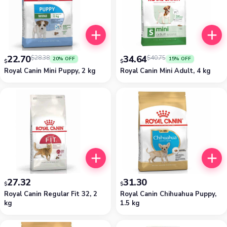
22.70
34.64
$
28.38
$
40.75
20% OFF
15% OFF
$
$
Royal Canin Mini Puppy, 2 kg
Royal Canin Mini Adult, 4 kg
27.32
31.30
$
$
Royal Canin Regular Fit 32, 2
Royal Canin Chihuahua Puppy,
kg
1.5 kg