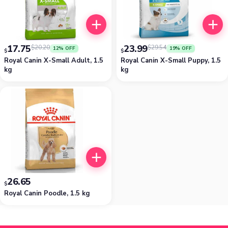
17.75
23.99
$
20.20
$
29.54
12% OFF
19% OFF
$
$
Royal Canin X-Small Adult, 1.5
Royal Canin X-Small Puppy, 1.5
kg
kg
26.65
$
Royal Canin Poodle, 1.5 kg