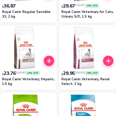
36.87
29.67
$
32.97
10% OFF
$
$
Royal Canin Regular Sensible
Royal Canin Veterinary for Cats,
33, 2 kg
Urinary S/O, 1.5 kg
23.76
29.95
$
26.40
$
36.58
10% OFF
18% OFF
$
$
Royal Canin Veterinary, Hepatic,
Royal Canin Veterinary, Renal
1.5 kg
Select, 2 kg