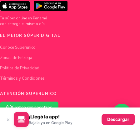
Tu súper online en Panamá
con entrega el mismo día.
EL MEJOR SÚPER DIGITAL
Conoce Superunico
Zonas de Entrega
Política de Privacidad
Términos y Condiciones
ATENCIÓN SUPERUNICO
Chatea con nosotros
¡Llegó la app!
×
Descargar
hola@superunico.com
Bajala ya en Google Play
Ciudad de Panamá, Panamá
© 2026 Superunico · Fundado en Panamá con ♥