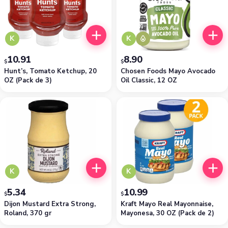
K
K
10.91
8.90
$
$
Hunt’s, Tomato Ketchup, 20
Chosen Foods Mayo Avocado
OZ (Pack de 3)
Oil Classic, 12 OZ
K
K
5.34
10.99
$
$
Dijon Mustard Extra Strong,
Kraft Mayo Real Mayonnaise,
Roland, 370 gr
Mayonesa, 30 OZ (Pack de 2)