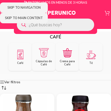
🚀 ENTREGAMOS EN MENOS DE 3 HORAS
SKIP TO NAVIGATION
SKIP TO MAIN CONTENT
CAFÉ
Cápsulas de
Crema para
Café
Té
Café
Café
Ver filtros