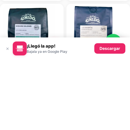
¡Llegó la app!
K
K
×
Descargar
Bajala ya en Google Play
14.20
13.91
$
15.46
10% OFF
$
$
Café Unido House Blend, Café
Café Unido La Harpía, Café en
Molido, 340 gr
Grano, 340 gr
K
K