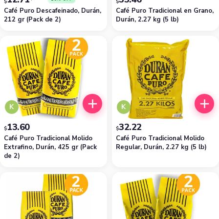
$
$
Café Puro Descafeinado, Durán,
Café Puro Tradicional en Grano,
212 gr (Pack de 2)
Durán, 2.27 kg (5 lb)
K
K
13.60
32.22
$
$
Café Puro Tradicional Molido
Café Puro Tradicional Molido
Extrafino, Durán, 425 gr (Pack
Regular, Durán, 2.27 kg (5 lb)
de 2)