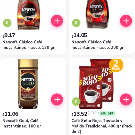
K
K
9.17
14.05
$
$
Nescafé Clásico Café
Nescafé Clásico Café
Instantáneo Frasco, 120 gr
Instantáneo Frasco, 200 gr
K
11.06
13.52
$
18.30
26% OFF
$
$
Nescafé Gold, Café
Café Sello Rojo, Tostado y
Instantáneo, 100 gr
Molido Tradicional, 400 gr (Pack
de 2)