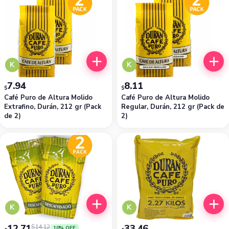
K
K
7.94
8.11
$
$
Café Puro de Altura Molido
Café Puro de Altura Molido
Extrafino, Durán, 212 gr (Pack
Regular, Durán, 212 gr (Pack de
de 2)
2)
K
K
12.71
33.46
$
14.12
10% OFF