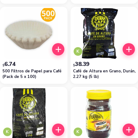
K
6.74
38.39
$
$
500 Filtros de Papel para Café
Café de Altura en Grano, Durán,
(Pack de 5 x 100)
2.27 kg (5 lb)
K
K