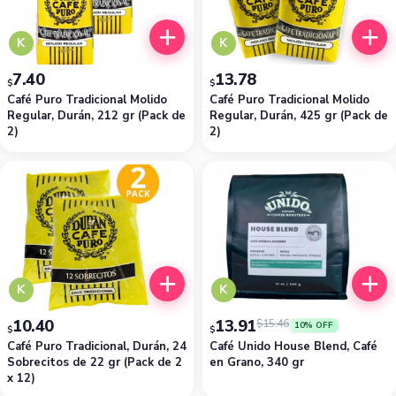
K
K
7.40
13.78
$
$
Café Puro Tradicional Molido
Café Puro Tradicional Molido
Regular, Durán, 212 gr (Pack de
Regular, Durán, 425 gr (Pack de
2)
2)
K
K
10.40
13.91
$
15.46
10% OFF
$
$
Café Puro Tradicional, Durán, 24
Café Unido House Blend, Café
Sobrecitos de 22 gr (Pack de 2
en Grano, 340 gr
x 12)