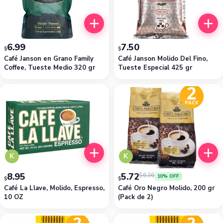
6.99
7.50
$
$
Café Janson en Grano Family
Café Janson Molido Del Fino,
Coffee, Tueste Medio 320 gr
Tueste Especial 425 gr
K
K
8.95
5.72
$
6.36
10% OFF
$
$
Café La Llave, Molido, Espresso,
Café Oro Negro Molido, 200 gr
10 OZ
(Pack de 2)