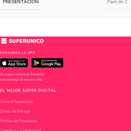
PRESENTACIÓN
Pack de 2
DESCARGA LA APP
Tu súper online en Panamá
con entrega el mismo día.
EL MEJOR SÚPER DIGITAL
Conoce Superunico
Zonas de Entrega
Política de Privacidad
Términos y Condiciones