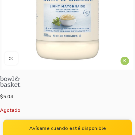
Agrandar imagen
K
$
5.04
Agotado
Avísame cuando esté disponible