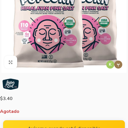
Agrandar imagen
K
$
3.40
Agotado