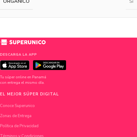
ORGÁNICO
Sí
DESCARGA LA APP
Tu súper online en Panamá
con entrega el mismo día.
EL MEJOR SÚPER DIGITAL
Conoce Superunico
Zonas de Entrega
Política de Privacidad
Términos y Condiciones