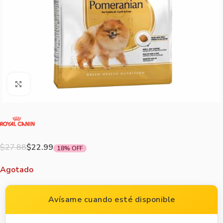
Agrandar imagen
$
27.88
$
22.99
18% OFF
Agotado
Avísame cuando esté disponible