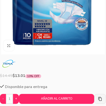
Agrandar imagen
$
14.45
$
13.01
10% OFF
Disponible para entrega
-
+
AÑADIR AL CARRITO