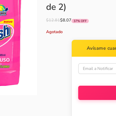
de 2)
$
12.81
$
8.07
37% OFF
Agotado
Avísame cuan