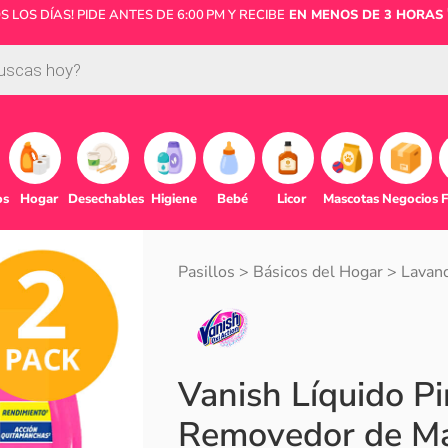
LOS DÍAS! PIDE ANTES DE 6:00 PM Y RECIBE
EN MENOS DE 3 HORAS 
os
Hogar
Desechables
Higiene
Bebé
Licor
Mascotas
Negocios
F
Pasillos
>
Básicos del Hogar
>
Lavand
Vanish Líquido Pi
Removedor de Ma