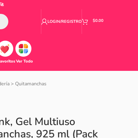
🚀
$
0.00
LOGIN/REGISTRO
avoritos
Ver Todo
ería
>
Quitamanchas
nk, Gel Multiuso
nchas, 925 ml (Pack