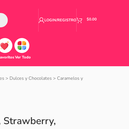
$
0.00
LOGIN/REGISTRO
avoritos
Ver Todo
es
>
Dulces y Chocolates
>
Caramelos y
, Strawberry,