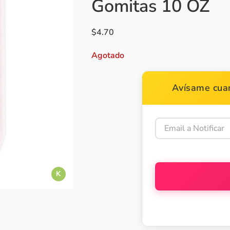
Gomitas 10 OZ
$
4.70
Agotado
Avísame cuan
K