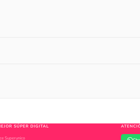
MEJOR SÚPER DIGITAL
ATENCI
ce Superunico
Cha