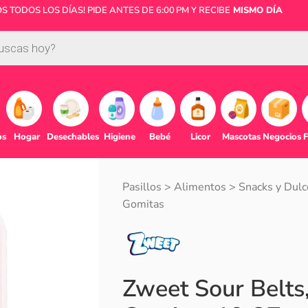
 TODOS LOS DÍAS! PIDE ANTES DE 6:00 PM Y RECIBE
MISMO DÍA
os
Hogar
Desechables
Higiene
Bebé
Licor
Mascotas
Negocios
F
Pasillos
>
Alimentos
>
Snacks y Dulc
Gomitas
Zweet Sour Belts