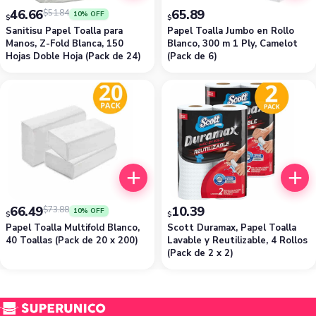
46.66
65.89
$
51.84
10% OFF
$
$
Sanitisu Papel Toalla para
Papel Toalla Jumbo en Rollo
Manos, Z-Fold Blanca, 150
Blanco, 300 m 1 Ply, Camelot
Hojas Doble Hoja (Pack de 24)
(Pack de 6)
66.49
10.39
$
73.88
10% OFF
$
$
Papel Toalla Multifold Blanco,
Scott Duramax, Papel Toalla
40 Toallas (Pack de 20 x 200)
Lavable y Reutilizable, 4 Rollos
(Pack de 2 x 2)