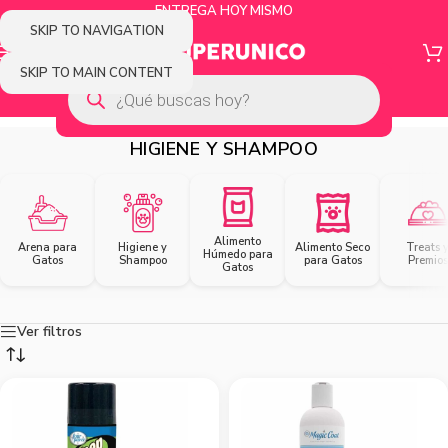
ENTREGA HOY MISMO
SKIP TO NAVIGATION
SKIP TO MAIN CONTENT
HIGIENE Y SHAMPOO
Alimento
Arena para
Higiene y
Alimento Seco
Treats 
Húmedo para
Gatos
Shampoo
para Gatos
Premios
Gatos
Ver filtros