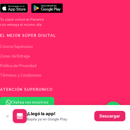
Tu súper online en Panamá
con entrega el mismo día.
EL MEJOR SÚPER DIGITAL
Conoce Superunico
Zonas de Entrega
Política de Privacidad
Términos y Condiciones
ATENCIÓN SUPERUNICO
Chatea con nosotros
¡Llegó la app!
×
hola@superunico.com
Descargar
Bajala ya en Google Play
Ciudad de Panamá, Panamá
© 2026 Superunico · Fundado en Panamá con ♥