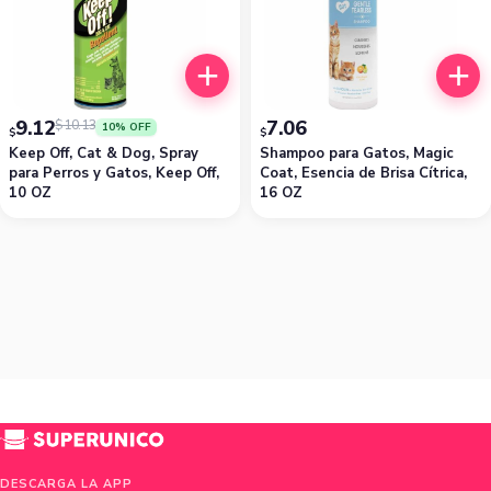
9.12
7.06
$
10.13
10% OFF
$
$
Keep Off, Cat & Dog, Spray
Shampoo para Gatos, Magic
para Perros y Gatos, Keep Off,
Coat, Esencia de Brisa Cítrica,
10 OZ
16 OZ
DESCARGA LA APP