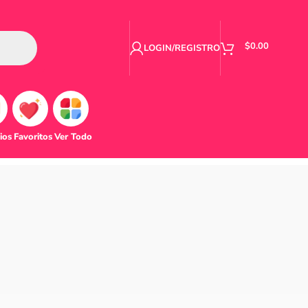
$
0.00
LOGIN/REGISTRO
ios
Favoritos
Ver Todo