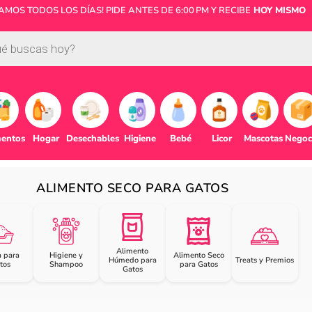
MOS TODOS LOS DÍAS! PIDE ANTES DE 6:00 PM Y RECIBE
HOY MISMO
mentos
Hogar
Desechables
Higiene
Bebé
Licor
Mascotas
Negoc
ALIMENTO SECO PARA GATOS
Alimento
a para
Higiene y
Alimento Seco
Húmedo para
Treats y Premios
tos
Shampoo
para Gatos
Gatos