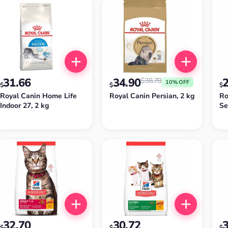
31.66
34.90
$
38.78
10% OFF
$
$
$
Royal Canin Home Life
Royal Canin Persian, 2 kg
Ro
Indoor 27, 2 kg
Se
32.70
30.72
$
$
$