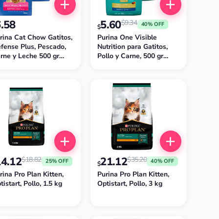
6.58
5.60
$
9.34
40% OFF
$
rina Cat Chow Gatitos,
Purina One Visible
fense Plus, Pescado,
Nutrition para Gatitos,
rne y Leche 500 gr
Pollo y Carne, 500 gr
ack de 2)
(Pack de 2)
14.12
21.12
$
18.82
$
35.20
25% OFF
40% OFF
$
rina Pro Plan Kitten,
Purina Pro Plan Kitten,
tistart, Pollo, 1.5 kg
Optistart, Pollo, 3 kg