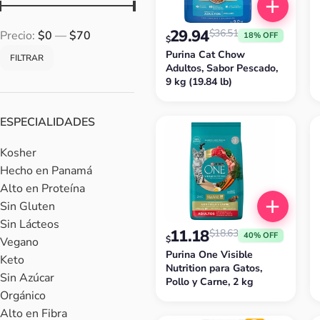
29.94
$
36.51
Precio:
$0
—
$70
18% OFF
$
Purina Cat Chow
FILTRAR
Adultos, Sabor Pescado,
9 kg (19.84 lb)
ESPECIALIDADES
Kosher
Hecho en Panamá
Alto en Proteína
Sin Gluten
Sin Lácteos
11.18
$
18.63
40% OFF
$
Vegano
Purina One Visible
Keto
Nutrition para Gatos,
Sin Azúcar
Pollo y Carne, 2 kg
Orgánico
Alto en Fibra