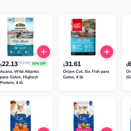
22.13
31.61
$
31.62
30% OFF
$
$
$
Acana, Wild Atlantic
Orijen Cat, Six Fish para
Or
para Gatos, Highest
Gatos, 4 lb
(G
Protein, 4 lb