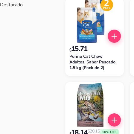
Destacado
15.71
$
Purina Cat Chow
Adultos, Sabor Pescado
1.5 kg (Pack de 2)
18.14
$
20.15
10% OFF
$