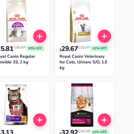
25.81
29.67
$
36.87
$
32.97
30% OFF
10% OFF
$
yal Canin Regular
Royal Canin Veterinary
nsible 33, 2 kg
for Cats, Urinary S/O, 1.5
kg
33.13
32.92
$
36.58
10% OFF
$