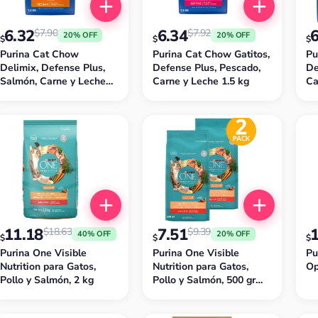
6.32
6.34
$
7.90
$
7.92
20% OFF
20% OFF
$
$
$
Purina Cat Chow
Purina Cat Chow Gatitos,
Pu
Delimix, Defense Plus,
Defense Plus, Pescado,
De
Salmón, Carne y Leche
Carne y Leche 1.5 kg
Ca
1.5 kg
(P
11.18
7.51
$
18.63
$
9.39
40% OFF
20% OFF
$
$
$
Purina One Visible
Purina One Visible
Pu
Nutrition para Gatos,
Nutrition para Gatos,
Op
Pollo y Salmón, 2 kg
Pollo y Salmón, 500 gr
(Pack de 2)