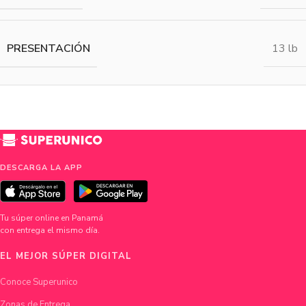
PRESENTACIÓN
13 lb
DESCARGA LA APP
Tu súper online en Panamá
con entrega el mismo día.
EL MEJOR SÚPER DIGITAL
Conoce Superunico
Zonas de Entrega