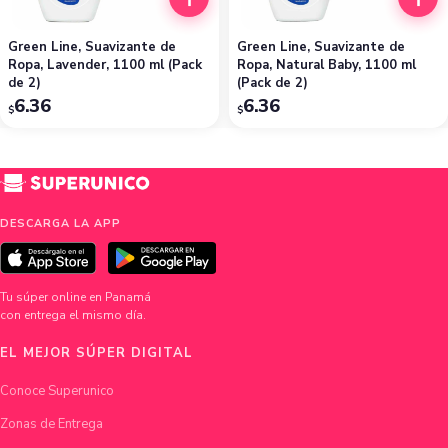
Green Line, Suavizante de
Green Line, Suavizante de
Ropa, Lavender, 1100 ml (Pack
Ropa, Natural Baby, 1100 ml
de 2)
(Pack de 2)
6.36
6.36
$
$
DESCARGA LA APP
Tu súper online en Panamá
con entrega el mismo día.
EL MEJOR SÚPER DIGITAL
Conoce Superunico
Zonas de Entrega