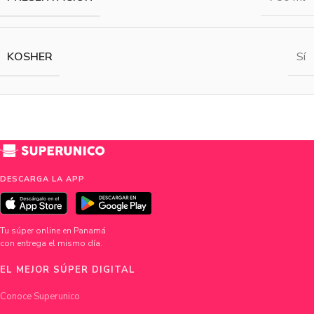
KOSHER
Sí
DESCARGA LA APP
Tu súper online en Panamá
con entrega el mismo día.
EL MEJOR SÚPER DIGITAL
Conoce Superunico