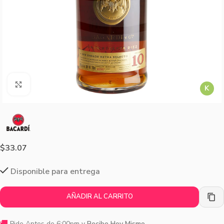
Agrandar imagen
K
$
33.07
Disponible para entrega
AÑADIR AL CARRITO
🚚
Pide Antes de 6:00pm y
Recibe Hoy Mismo