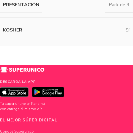
PRESENTACIÓN
Pack de 3
KOSHER
Sí
DESCARGA LA APP
Tu súper online en Panamá
con entrega el mismo día.
EL MEJOR SÚPER DIGITAL
Conoce Superunico