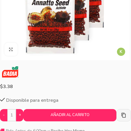
Agrandar imagen
K
$
3.38
Disponible para entrega
-
+
AÑADIR AL CARRITO
🚚
Pide Antes de 6:00pm y
Recibe Hoy Mismo