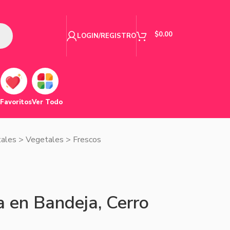
$
0.00
LOGIN/REGISTRO
Favoritos
Ver Todo
tales
>
Vegetales
>
Frescos
 en Bandeja, Cerro