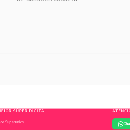
MEJOR SÚPER DIGITAL
ATENCI
ce Superunico
Cha