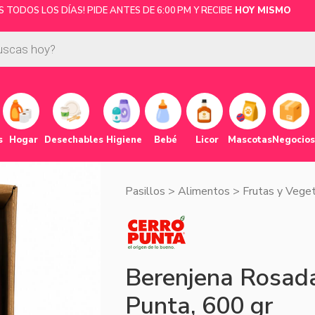
TODOS LOS DÍAS! PIDE ANTES DE 6:00 PM Y RECIBE
HOY MISMO
s
Hogar
Desechables
Higiene
Bebé
Licor
Mascotas
Negocios
Pasillos
>
Alimentos
>
Frutas y Vege
Berenjena Rosada
Punta, 600 gr