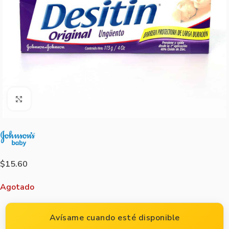
Agrandar imagen
$
15.60
Agotado
Avísame cuando esté disponible