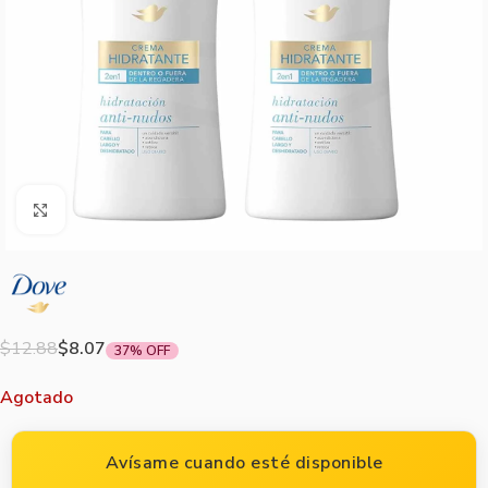
Agrandar imagen
$
12.88
$
8.07
37% OFF
Agotado
Avísame cuando esté disponible