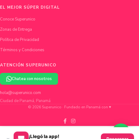
EL MEJOR SÚPER DIGITAL
Conoce Superunico
Zonas de Entrega
Política de Privacidad
Términos y Condiciones
ATENCIÓN SUPERUNICO
Chatea con nosotros
hola@superunico.com
Ciudad de Panamá, Panamá
© 2026 Superunico · Fundado en Panamá con ♥
¡Llegó la app!
×
Descargar