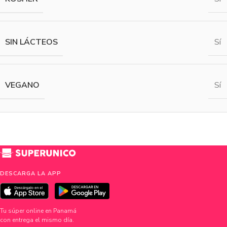
SIN LÁCTEOS
Sí
VEGANO
Sí
DESCARGA LA APP
Tu súper online en Panamá
con entrega el mismo día.