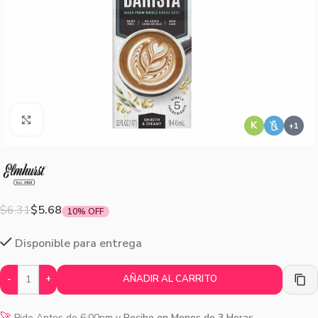
Agrandar imagen
K
$
6.31
$
5.68
10% OFF
Disponible para entrega
-
+
AÑADIR AL CARRITO
🚀
Pide Antes de 6:00pm y
Recibe en Menos de 3 Horas