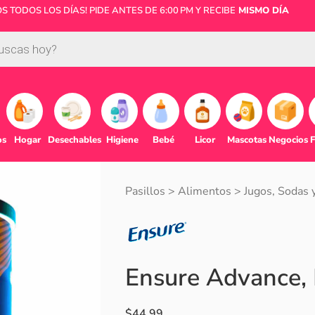
 TODOS LOS DÍAS! PIDE ANTES DE 6:00 PM Y RECIBE
MISMO DÍA
os
Hogar
Desechables
Higiene
Bebé
Licor
Mascotas
Negocios
F
Pasillos
>
Alimentos
>
Jugos, Sodas 
Ensure Advance, 
$
44.99