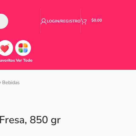
$
0.00
LOGIN/REGISTRO
avoritos
Ver Todo
y Bebidas
Fresa, 850 gr