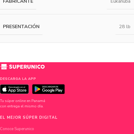
FABRICANTE
Eukanuba
PRESENTACIÓN
28 lb
DESCARGA LA APP
Tu súper online en Panamá
con entrega el mismo día.
EL MEJOR SÚPER DIGITAL
Conoce Superunico