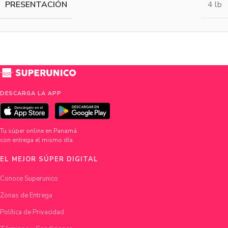
PRESENTACIÓN
4 lb
DESCARGA LA APP
Tu súper online en Panamá
con entrega el mismo día.
EL MEJOR SÚPER DIGITAL
Conoce Superunico
Zonas de Entrega
Política de Privacidad