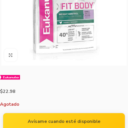
Agrandar imagen
$
22.98
Agotado
Avísame cuando esté disponible