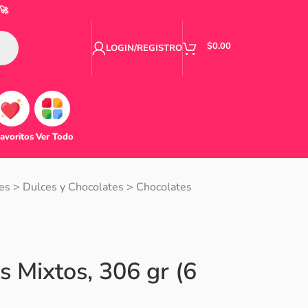
🚀
$
0.00
LOGIN/REGISTRO
avoritos
Ver Todo
es
>
Dulces y Chocolates
>
Chocolates
s Mixtos, 306 gr (6