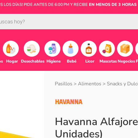
LOS DÍAS! PIDE ANTES DE 6:00 PM Y RECIBE
EN MENOS DE 3 HORAS 
os
Hogar
Desechables
Higiene
Bebé
Licor
Mascotas
Negocios
F
Pasillos
>
Alimentos
>
Snacks y Dulc
Havanna Alfajore
Unidades)