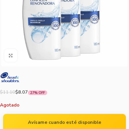
Agrandar imagen
$
11.10
$
8.07
27% OFF
Agotado
Avísame cuando esté disponible