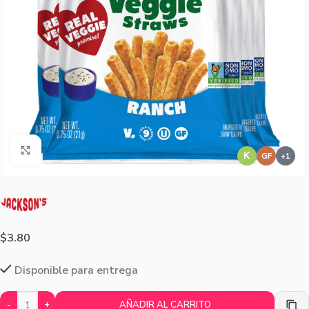
Agrandar imagen
K
GF
$
3.80
Disponible para entrega
-
+
AÑADIR AL CARRITO