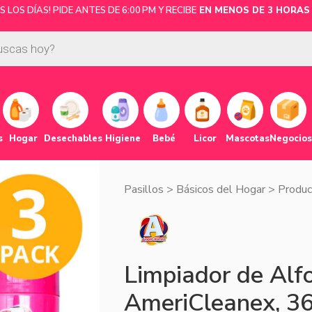
LOS DÍAS! PIDE ANTES DE 6:00 PM Y RECIBE
EN MENOS DE 3 HORAS 
s
Hogar
Desechables
Higiene
Bebé
Licor
Mascotas
Negocios
Pasillos
>
Básicos del Hogar
>
Produc
Limpiador de Alf
AmeriCleanex, 36