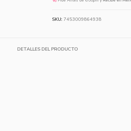
🚀
Pide Antes de 6:00pm y
Recibe en Men
SKU:
7453009864938
DETALLES DEL PRODUCTO