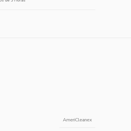
os de 3 Horas
AmeriCleanex