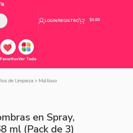
🚀
$
0.00
LOGIN/REGISTRO
Favoritos
Ver Todo
tos de Limpieza
>
Multiuso
ombras en Spray,
8 ml (Pack de 3)