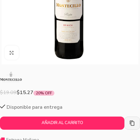
Agrandar imagen
$
19.09
$
15.27
20% OFF
Disponible para entrega
AÑADIR AL CARRITO
🚚
Entrega Mañana