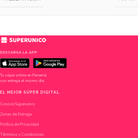
DESCARGA LA APP
Tu súper online en Panamá
con entrega el mismo día.
EL MEJOR SÚPER DIGITAL
Conoce Superunico
Zonas de Entrega
Política de Privacidad
Términos y Condiciones