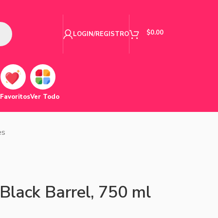
$
0.00
LOGIN/REGISTRO
Favoritos
Ver Todo
es
lack Barrel, 750 ml