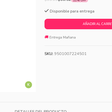
21% OFF
Disponible para entrega
AÑADIR AL CARR
🚚
Entrega Mañana
SKU:
9501007224501
K
DETALLES DEL PRODUCTO