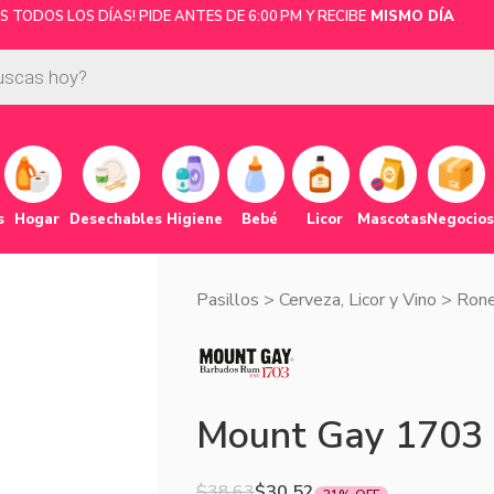
 TODOS LOS DÍAS! PIDE ANTES DE 6:00 PM Y RECIBE
MISMO DÍA
s
Hogar
Desechables
Higiene
Bebé
Licor
Mascotas
Negocios
Pasillos
>
Cerveza, Licor y Vino
>
Ron
Mount Gay 1703 B
$
38.63
$
30.52