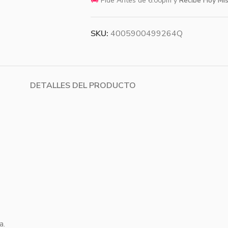
🚚
Pide Antes de 6:00pm y
Recibe Hoy Mi
SKU:
4005900499264Q
DETALLES DEL PRODUCTO
a.