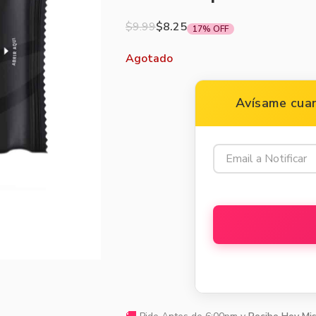
$
9.99
$
8.25
17% OFF
Agotado
Avísame cuan