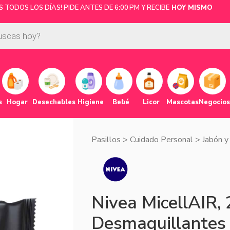
TODOS LOS DÍAS! PIDE ANTES DE 6:00 PM Y RECIBE
HOY MISMO
s
Hogar
Desechables
Higiene
Bebé
Licor
Mascotas
Negocios
Pasillos
>
Cuidado Personal
>
Jabón y
Nivea MicellAIR, 
Desmaquillantes