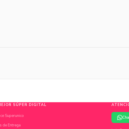
MEJOR SÚPER DIGITAL
ATENCI
ce Superunico
Cha
s de Entrega