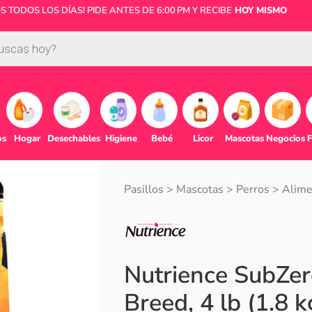
 TODOS LOS DÍAS! PIDE ANTES DE 6:00 PM Y RECIBE
HOY MISMO
os
Hogar
Desechables
Higiene
Bebé
Licor
Mascotas
Negocios
F
Pasillos
>
Mascotas
>
Perros
>
Alime
Nutrience SubZero
Breed, 4 lb (1.8 k