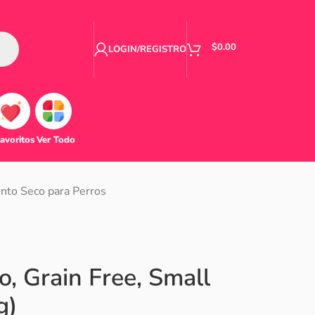
$
0.00
LOGIN/REGISTRO
avoritos
Ver Todo
nto Seco para Perros
, Grain Free, Small
g)