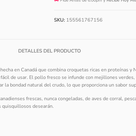
🚚
Pide Antes de 6:00pm y
Recibe Hoy Mi
SKU:
155561767156
DETALLES DEL PRODUCTO
 hecha en Canadá que combina croquetas ricas en proteínas y 
ácil de usar. El pollo fresco se infunde con mejillones verdes, 
var la bondad natural del crudo, lo que proporciona un sabor s
nadienses frescas, nunca congeladas, de aves de corral, pescado
s quisquillosos desearán.