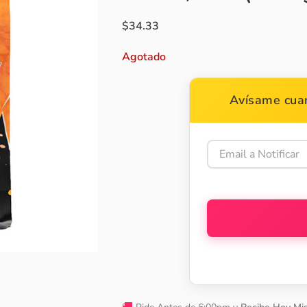
$
34.33
Agotado
Avísame cuan