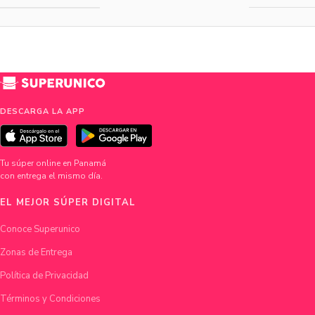
DESCARGA LA APP
Tu súper online en Panamá
con entrega el mismo día.
EL MEJOR SÚPER DIGITAL
Conoce Superunico
Zonas de Entrega
Política de Privacidad
Términos y Condiciones