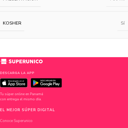
KOSHER
Sí
DESCARGA LA APP
Tu súper online en Panamá
con entrega el mismo día.
EL MEJOR SÚPER DIGITAL
Conoce Superunico