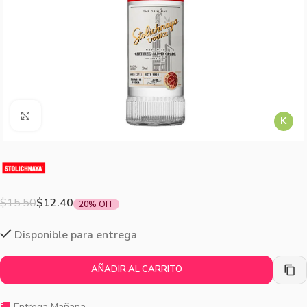
Agrandar imagen
K
$
15.50
$
12.40
20% OFF
Disponible para entrega
AÑADIR AL CARRITO
🚚
Entrega Mañana