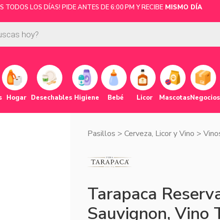
 TODOS LOS DÍAS! PIDE ANTES DE 6:00 PM Y RECIBE
MISMO DÍA
s
Hogar
Desechables
Higiene
Bebé
Licor
Mascotas
Negocios
Pasillos
>
Cerveza, Licor y Vino
>
Vino
Tarapaca Reserv
Sauvignon, Vino 