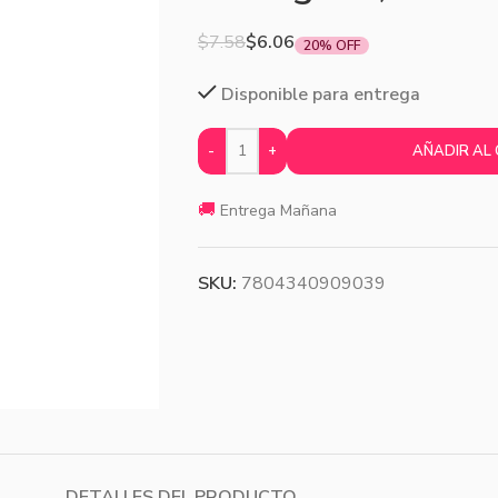
$
7.58
$
6.06
20% OFF
Disponible para entrega
-
+
AÑADIR AL
🚚
Entrega Mañana
SKU:
7804340909039
DETALLES DEL PRODUCTO