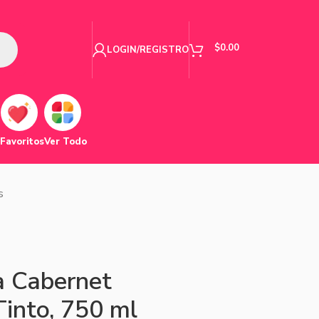
$
0.00
LOGIN/REGISTRO
Favoritos
Ver Todo
s
a Cabernet
Tinto, 750 ml