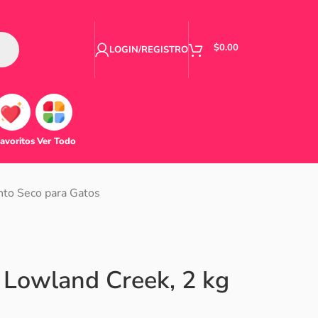
$
0.00
LOGIN/REGISTRO
avoritos
Ver Todo
to Seco para Gatos
d Lowland Creek, 2 kg