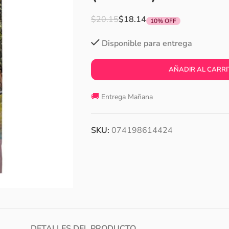
$
20.15
$
18.14
10% OFF
Disponible para entrega
AÑADIR AL CARRI
🚚
Entrega Mañana
SKU:
074198614424
DETALLES DEL PRODUCTO