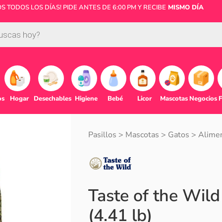
 TODOS LOS DÍAS! PIDE ANTES DE 6:00 PM Y RECIBE
MISMO DÍA
os
Hogar
Desechables
Higiene
Bebé
Licor
Mascotas
Negocios
F
Pasillos
>
Mascotas
>
Gatos
>
Alimen
Taste of the Wil
(4.41 lb)