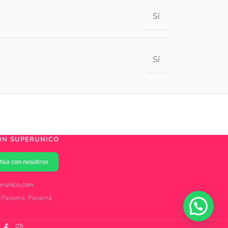
Sí
Sí
ÓN SUPERUNICO
tea con nosotros
runico.com
 Panamá, Panamá