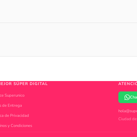
MEJOR SÚPER DIGITAL
ATENCI
ce Superunico
Cha
s de Entrega
hola@supe
ica de Privacidad
Ciudad de
inos y Condiciones