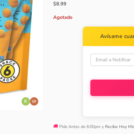
$
8.99
Agotado
Avísame cuan
K
GF
🚚
Pide Antes de 6:00pm y
Recibe Hoy Mi