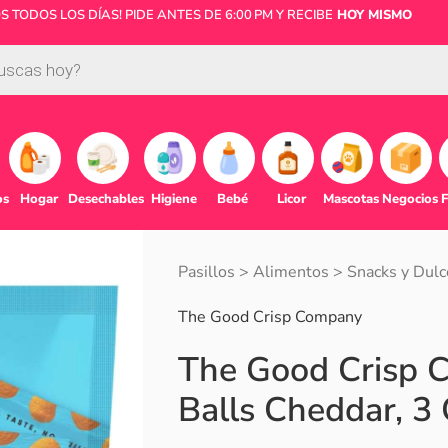
 TODOS LOS DÍAS! PIDE ANTES DE 6:00 PM Y RECIBE
HOY MISMO
os
Hogar
Desechables
Higiene
Bebé
Licor
Mascotas
Negocios
F
Pasillos
>
Alimentos
>
Snacks y Dulc
The Good Crisp Company
The Good Crisp 
Balls Cheddar, 3 