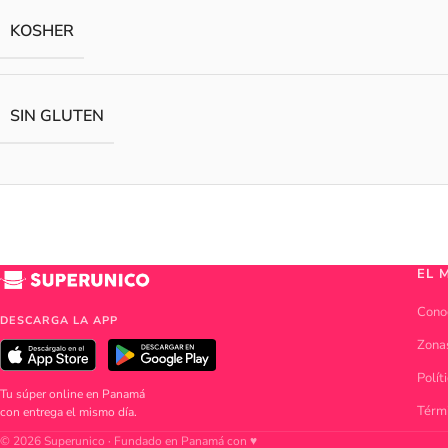
KOSHER
SIN GLUTEN
EL 
Cono
DESCARGA LA APP
Zona
Polít
Tu súper online en Panamá
Térm
con entrega el mismo día.
© 2026 Superunico · Fundado en Panamá con ♥