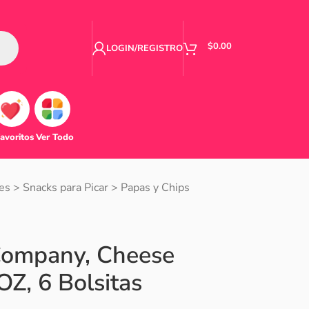
$
0.00
LOGIN/REGISTRO
avoritos
Ver Todo
es
>
Snacks para Picar
>
Papas y Chips
Company, Cheese
OZ, 6 Bolsitas