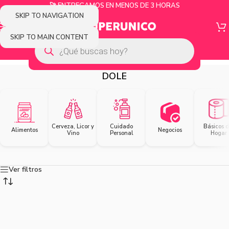
🚀 ENTREGAMOS EN MENOS DE 3 HORAS
SKIP TO NAVIGATION
SKIP TO MAIN CONTENT
DOLE
Cerveza, Licor y
Cuidado
Básicos d
Alimentos
Negocios
Vino
Personal
Hogar
Ver filtros