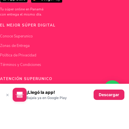
Tu súper online en Panamá
con entrega el mismo día.
EL MEJOR SÚPER DIGITAL
Conoce Superunico
Zonas de Entrega
Política de Privacidad
Términos y Condiciones
ATENCIÓN SUPERUNICO
Chatea con nosotros
¡Llegó la app!
×
Descargar
Bajala ya en Google Play
hola@superunico.com
Ciudad de Panamá, Panamá
© 2026 Superunico · Fundado en Panamá con ♥