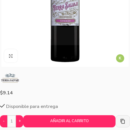
Agrandar imagen
K
$
9.14
Disponible para entrega
-
+
AÑADIR AL CARRITO