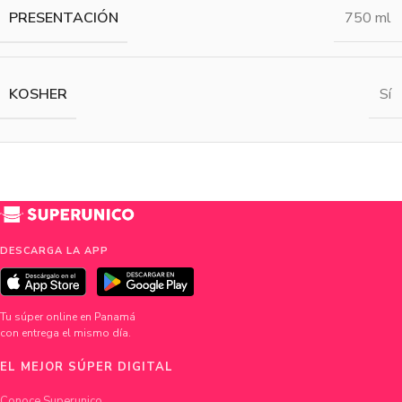
PRESENTACIÓN
750 ml
KOSHER
Sí
DESCARGA LA APP
Tu súper online en Panamá
con entrega el mismo día.
EL MEJOR SÚPER DIGITAL
Conoce Superunico